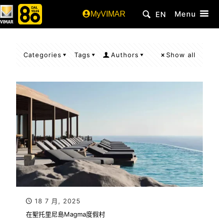
Menu
MyVIMAR
EN
Categories
Tags
Authors
Show all
18 7 月, 2025
在聖托里尼島Magma度假村