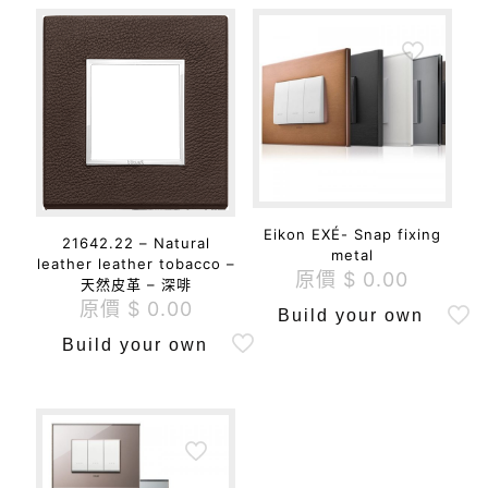
Eikon EXÉ- Snap fixing
21642.22 – Natural
metal
leather leather tobacco –
原價
$
0.00
天然皮革 – 深啡
原價
$
0.00
Build your own
Build your own