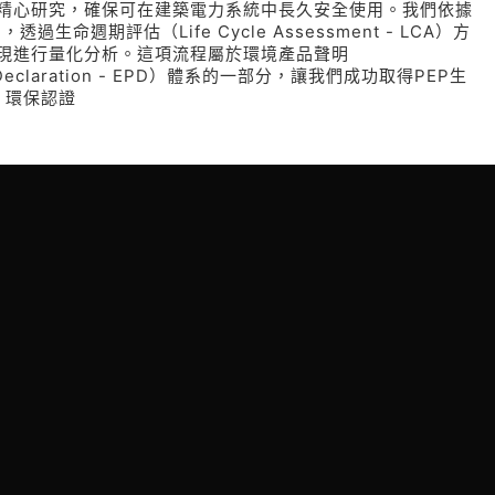
精心研究，確保可在建築電力系統中長久安全使用。我們依據
，透過生命週期評估（Life Cycle Assessment - LCA）方
現進行量化分析。這項流程屬於環境產品聲明
uct Declaration - EPD）體系的一部分，讓我們成功取得PEP生
t）環保認證