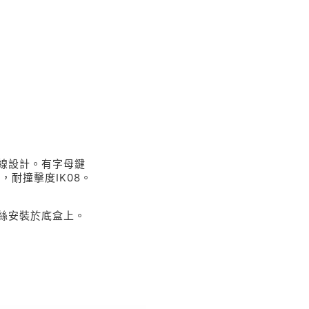
直線設計。有字母鍵
，耐撞擊度IK08。
絲安裝於底盒上。