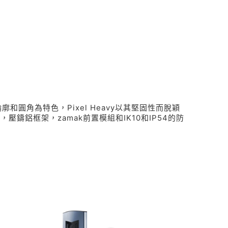
廓和圓角為特色，Pixel Heavy以其堅固性而脫穎
壓鑄鋁框架，zamak前置模組和IK10和IP54的防
.