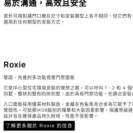
易於溝通，高效且安全
室外可視對講門口機在尺寸和安裝類型上各不相同，但它們有
適用於任何類型的安裝方式。
Roxie
堅固、先進的多功能視覺門禁面板
它是中小型住宅環境安裝的理想之選，可以呼叫 1、2 和 4 
別墅、雙拼別墅和四拼別墅，由於具有門禁功能，也適合安裝
入口面板採用優質材料製造，金屬灰色紮馬克合金為它賦予了
堅固性，可抵禦IK08級別的撞擊和大氣因素影響，保護等級達I
設計旨在確保產品持久耐用，性能不受影響。
了解更多關於 Roxie 的信息